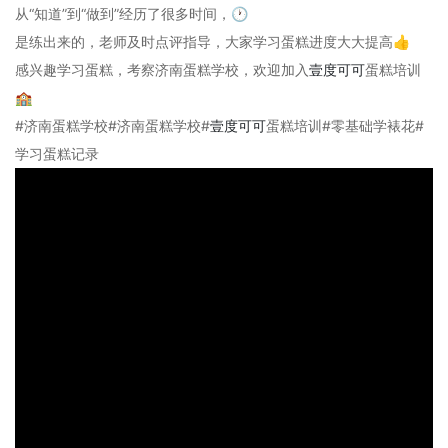
从“知道”到“做到”经历了很多时间，🕐
是练出来的，老师及时点评指导，大家学习蛋糕进度大大提高👍
感兴趣学习蛋糕，考察济南蛋糕学校，欢迎加入
壹度可可
蛋糕培训
🏫
#济南蛋糕学校#济南蛋糕学校#
壹度可可
蛋糕培训#零基础学裱花#
学习蛋糕记录